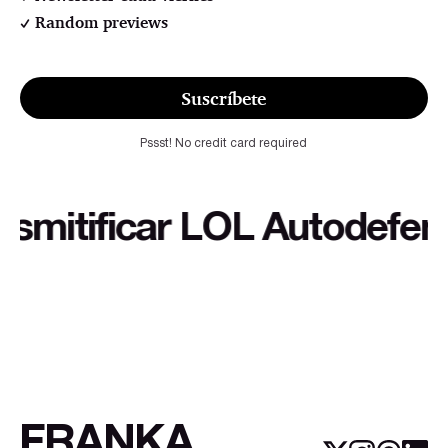
Random previews
Suscríbete
Pssst! No credit card required
itificar LOL Autodefensa c
FRANKA