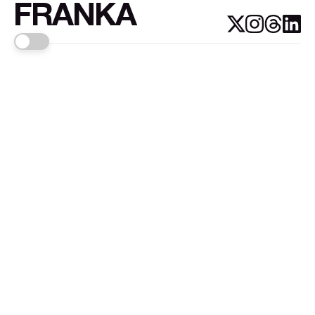
FRANKA
Links
Sign up
About FRANKA™️
Why FRANKA™️
Pizá i Fontanals
© 2026
FRANKA
.Customised by
LADRIDO ESTUDIO
.