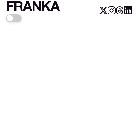
FRANKA
Links
Sign up
About FRANKA™️
Why FRANKA™️
Pizá i Fontanals
© 2026
FRANKA
.Customised by
LADRIDO ESTUDIO
.