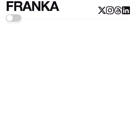
FRANKA
Links
Sign up
About FRANKA™️
Why FRANKA™️
Pizá i Fontanals
© 2026
FRANKA
.Customised by
LADRIDO ESTUDIO
.