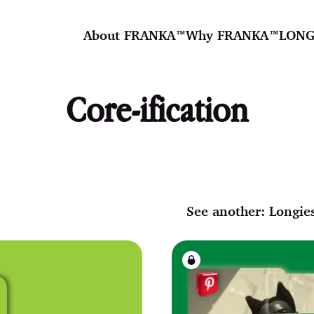
About FRANKA™️
Why FRANKA™️
LONG
Core-ification
See another:
Longie