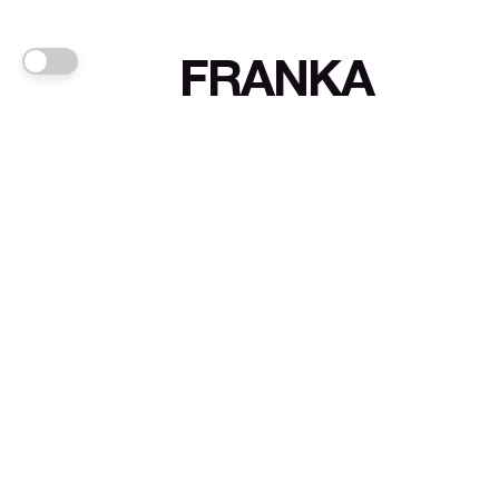
FRANKA
Links
Sign up
About FRANKA™️
Why FRANKA™️
Pizá i Fontanals