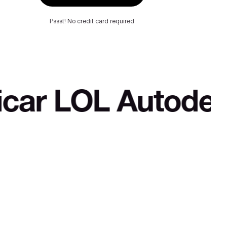
Pssst! No credit card required
 Autodefensa cul