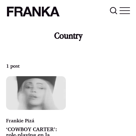
FRANKA
Country
1 post
Frankie Pizá
‘COWBOY CARTER’:
role-playing en la