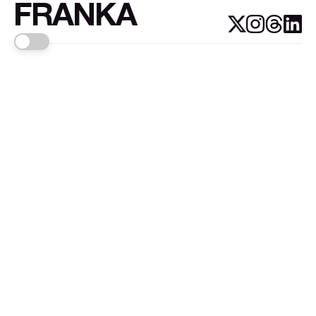
FRANKA
Links
Sign up
About FRANKA™️
Why FRANKA™️
Pizá i Fontanals
© 2026
FRANKA
.Customised by
LADRIDO ESTUDIO
.