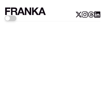
FRANKA
Links
Sign up
About FRANKA™️
Why FRANKA™️
Pizá i Fontanals
© 2026
FRANKA
.Customised by
LADRIDO ESTUDIO
.