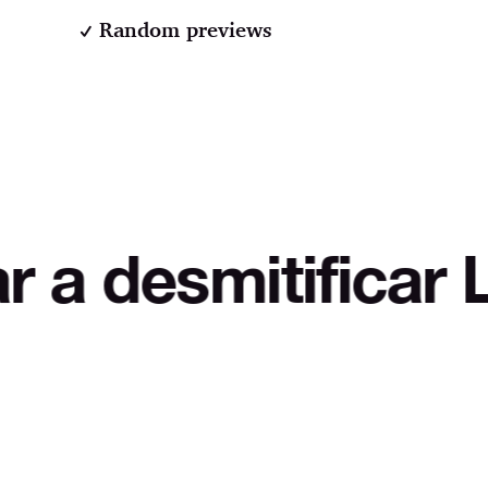
Random previews
itificar LOL Auto