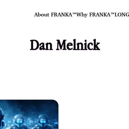
About FRANKA™️
Why FRANKA™️
LONG
Dan Melnick