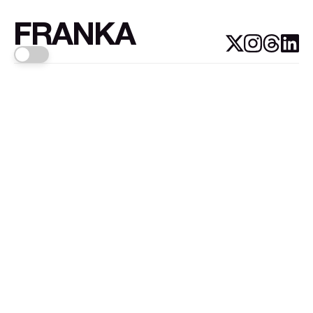
FRANKA
Links
Sign up
About FRANKA™️
Why FRANKA™️
Pizá i Fontanals
© 2026
FRANKA
.Customised by
LADRIDO ESTUDIO
.