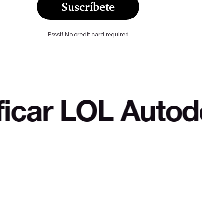
Suscríbete
Pssst! No credit card required
OL Autodefensa c