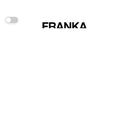
FRANKA
Links
Sign up
About FRANKA™️
Why FRANKA™️
Pizá i Fontanals