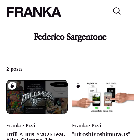
FRANKA
Federico Sargentone
2 posts
Frankie Pizá
Frankie Pizá
Drill-A-Bus #2025 feat.
"HiroshiYoshimuraOs"