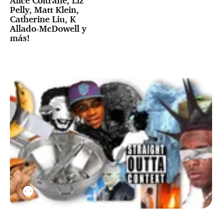
Alice Coltrane, Liz
Pelly, Matt Klein,
Catherine Liu, K
Allado-McDowell y
más!
⚉