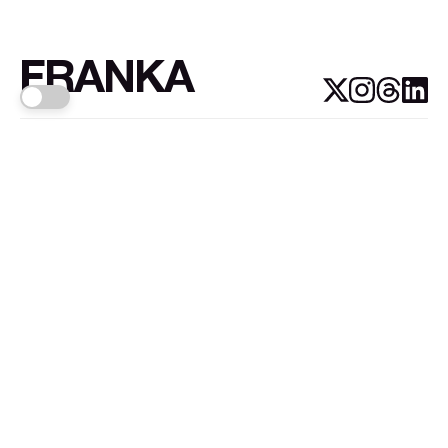
FRANKA
Links
Sign up
About FRANKA™️
Why FRANKA™️
Pizá i Fontanals