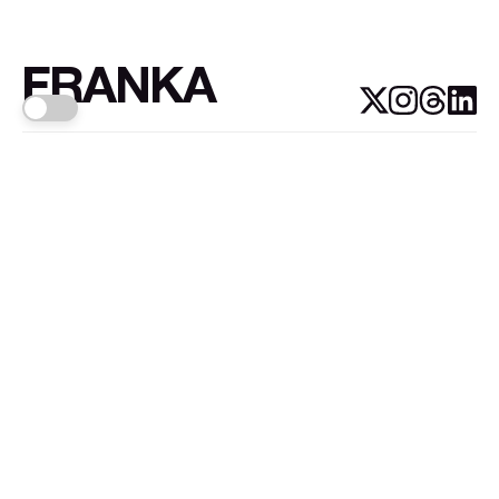
FRANKA
Links
Sign up
About FRANKA™️
Why FRANKA™️
Pizá i Fontanals