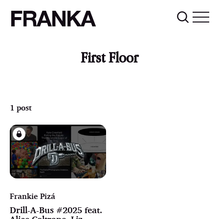
FRANKA
First Floor
1 post
Frankie Pizá
Drill-A-Bus #2025 feat.