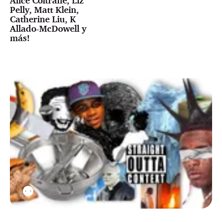
Alice Coltrane, Liz
Pelly, Matt Klein,
Catherine Liu, K
Allado-McDowell y
más!
⚉