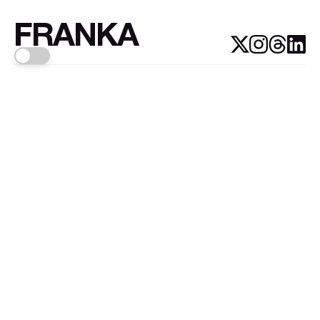
FRANKA
Links
Sign up
About FRANKA™️
Why FRANKA™️
Pizá i Fontanals
© 2026
FRANKA
.Customised by
LADRIDO ESTUDIO
.