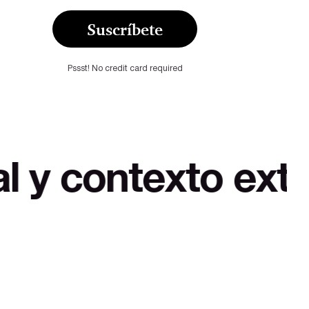
Suscríbete
Pssst! No credit card required
texto extra a bue