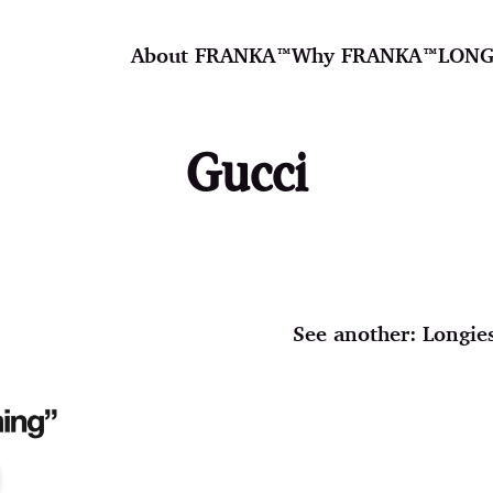
About FRANKA™️
Why FRANKA™️
LONG
Gucci
See another:
Longie