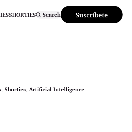
Suscríbete
Search
IES
SHORTIES
s
,
Shorties
,
Artificial Intelligence