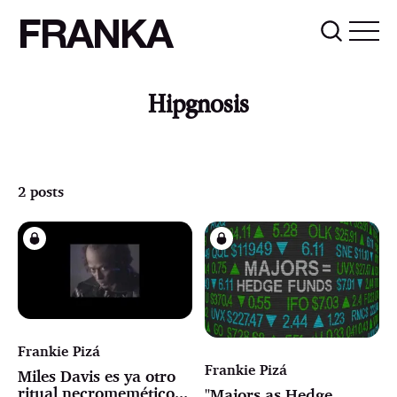
FRANKA
Hipgnosis
2 posts
Frankie Pizá
Frankie Pizá
Miles Davis es ya otro
ritual necromemético...
"Majors as Hedge