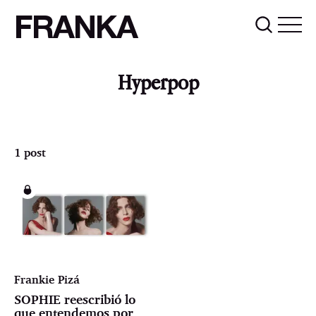
FRANKA
Hyperpop
1 post
Frankie Pizá
SOPHIE reescribió lo
que entendemos por