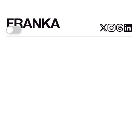
FRANKA
Links
Sign up
About FRANKA™️
Why FRANKA™️
Pizá i Fontanals