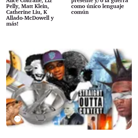
Alice Coltrane, Liz
presente y/o la guerra
Pelly, Matt Klein,
como único lenguaje
Catherine Liu, K
común
Allado-McDowell y
más!
⚉