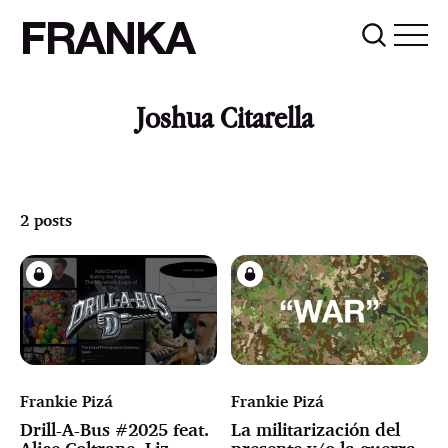
FRANKA
Joshua Citarella
2 posts
Frankie Pizá
Frankie Pizá
Drill-A-Bus #2025 feat.
La militarización del