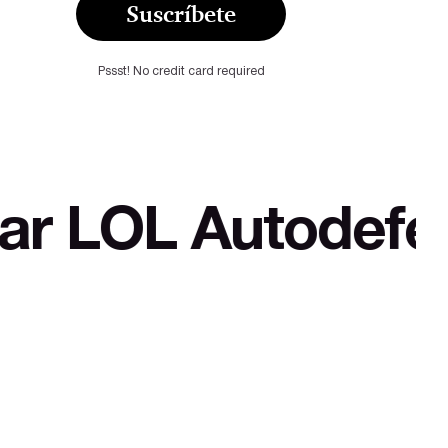
Suscríbete
Pssst! No credit card required
 Autodefensa cul