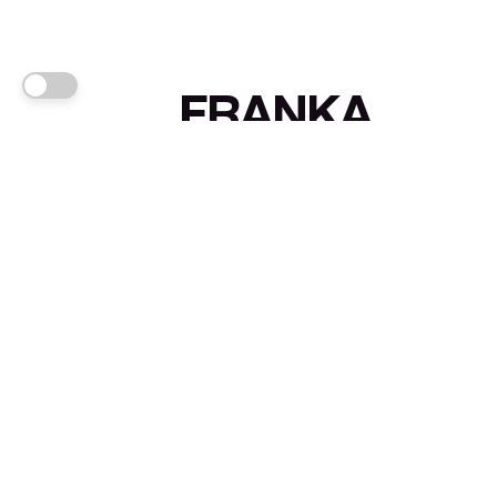
FRANKA
Links
Sign up
About FRANKA™️
Why FRANKA™️
Pizá i Fontanals