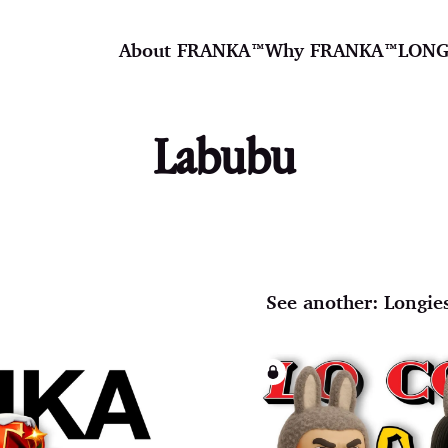
About FRANKA™️
Why FRANKA™️
LONG
Labubu
See another:
Longie