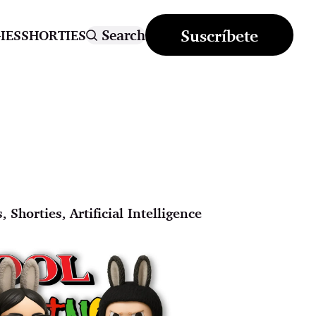
Suscríbete
Search
IES
SHORTIES
s
,
Shorties
,
Artificial Intelligence