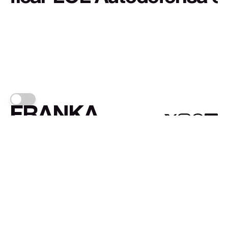
FRANKA
Links
Sign up
About FRANKA™️