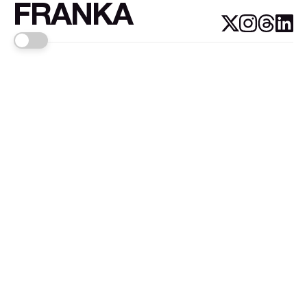
FRANKA
Links
Sign up
About FRANKA™️
Why FRANKA™️
Pizá i Fontanals
© 2026
FRANKA
.Customised by
LADRIDO ESTUDIO
.