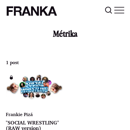
FRANKA
Métrika
1 post
Frankie Pizá
"SOCIAL WRESTLING"
(RAW version)