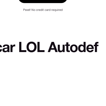
Pssst! No credit card required
 Autodefensa cult