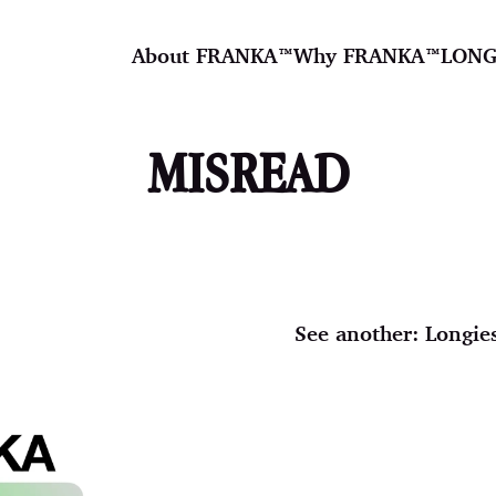
About FRANKA™️
Why FRANKA™️
LONG
MISREAD
See another:
Longie