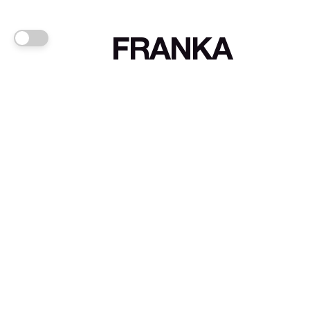
FRANKA
Links
Sign up
About FRANKA™️
Why FRANKA™️
Pizá i Fontanals