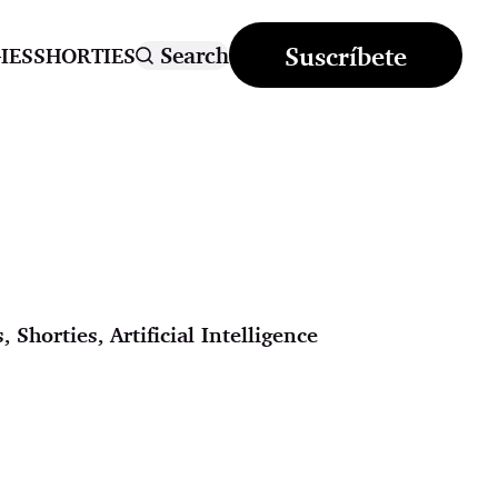
Suscríbete
Search
IES
SHORTIES
s
,
Shorties
,
Artificial Intelligence