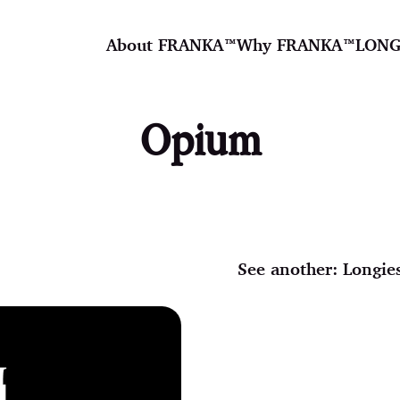
About FRANKA™️
Why FRANKA™️
LONG
Opium
See another:
Longie