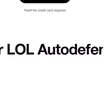
Pssst! No credit card required
utodefensa cultur