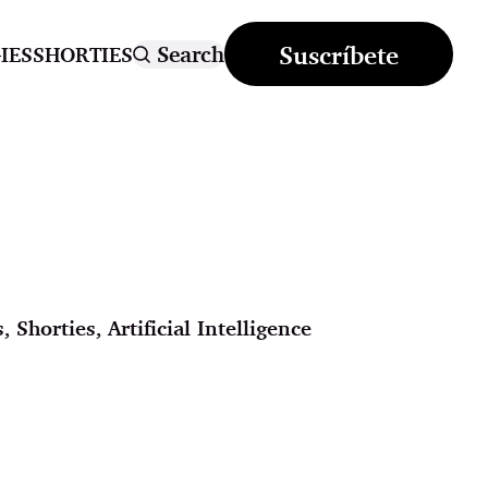
Suscríbete
Search
IES
SHORTIES
s
,
Shorties
,
Artificial Intelligence