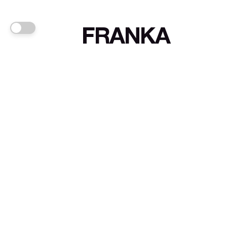
FRANKA
Links
Sign up
About FRANKA™️
Why FRANKA™️
Pizá i Fontanals