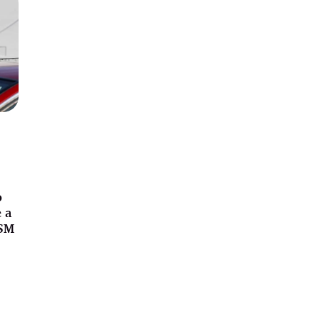
o
e a
DSM