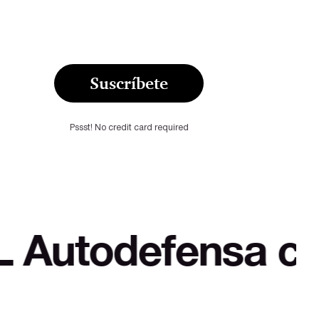
Suscríbete
Pssst! No credit card required
nsa cultural y co