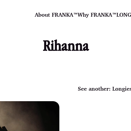
About FRANKA™️
Why FRANKA™️
LONG
Rihanna
See another:
Longie