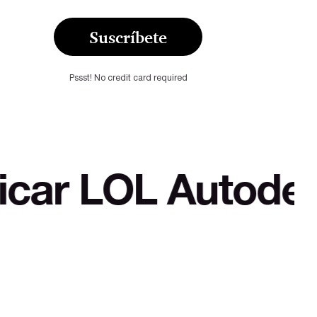
Suscríbete
Pssst! No credit card required
 Autodefensa cult