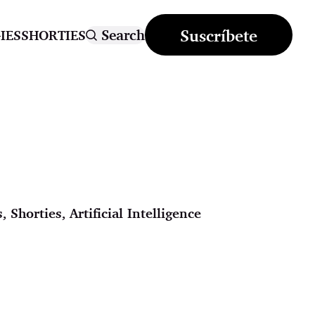
Suscríbete
Search
IES
SHORTIES
s
,
Shorties
,
Artificial Intelligence