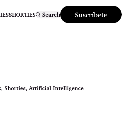
Suscríbete
Search
IES
SHORTIES
s
,
Shorties
,
Artificial Intelligence