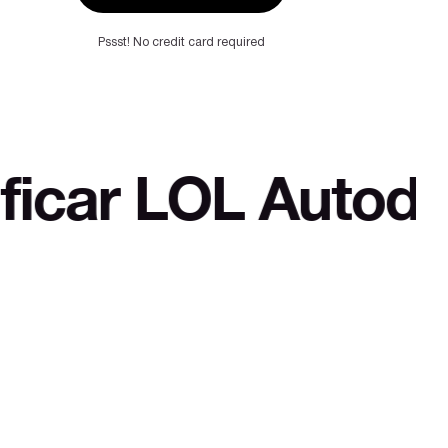
Pssst! No credit card required
OL Autodefensa cu