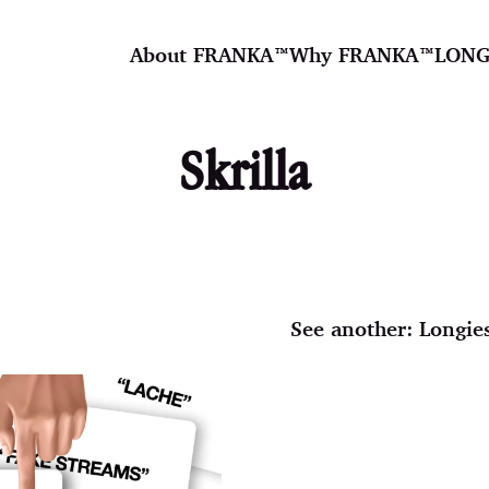
About FRANKA™️
Why FRANKA™️
LONG
Skrilla
See another:
Longie