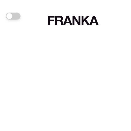
FRANKA
Links
Sign up
About FRANKA™️
Why FRANKA™️
Pizá i Fontanals