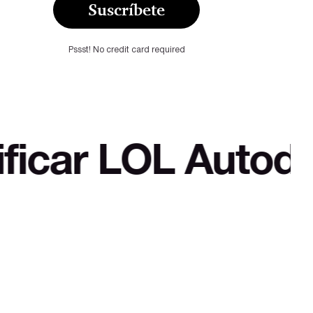
Suscríbete
Pssst! No credit card required
OL Autodefensa cu