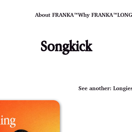
About FRANKA™️
Why FRANKA™️
LONG
Songkick
See another:
Longie