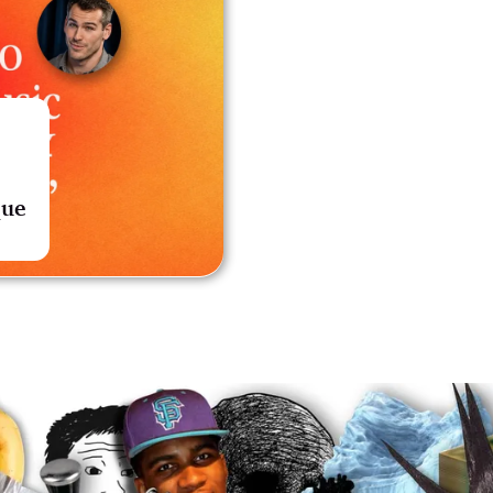
n
que