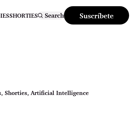
Suscríbete
Search
IES
SHORTIES
s
,
Shorties
,
Artificial Intelligence