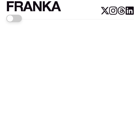
FRANKA
Links
Sign up
About FRANKA™️
Why FRANKA™️
Pizá i Fontanals
© 2026
FRANKA
.Customised by
LADRIDO ESTUDIO
.