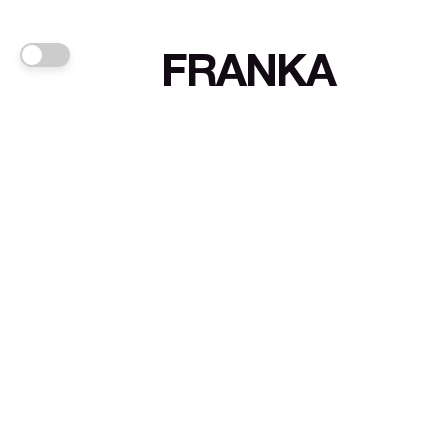
FRANKA
Links
Sign up
About FRANKA™️
Why FRANKA™️
Pizá i Fontanals