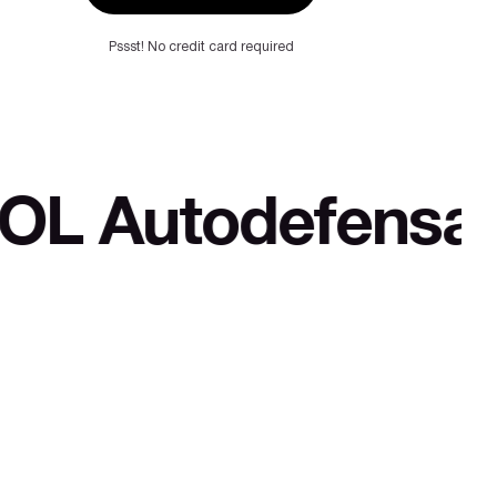
Pssst! No credit card required
defensa cultural 