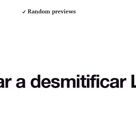
Random previews
itificar LOL Auto