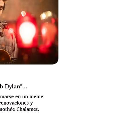
b Dylan"...
formarse en un meme
renovaciones y
imothée Chalamet.