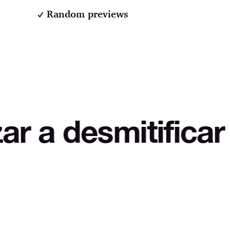
Random previews
mitificar LOL Aut