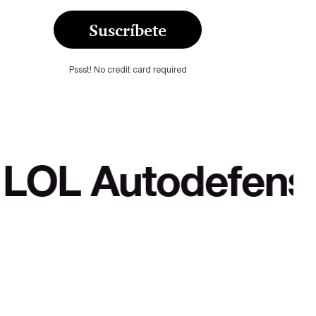
Suscríbete
Pssst! No credit card required
odefensa cultura