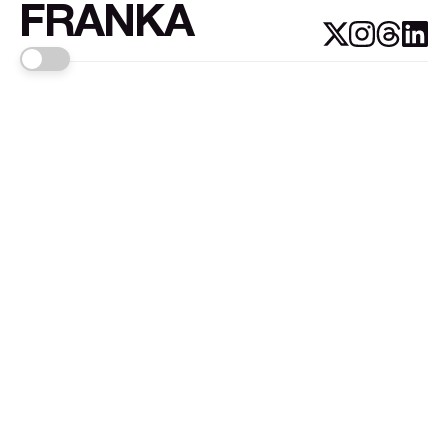
FRANKA
Links
Sign up
About FRANKA™️
Why FRANKA™️
Pizá i Fontanals
© 2026
FRANKA
.Customised by
LADRIDO ESTUDIO
.