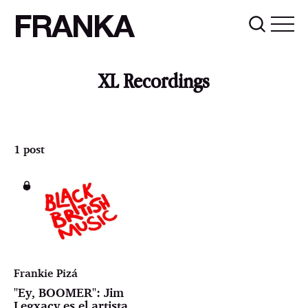
FRANKA
XL Recordings
1 post
Frankie Pizá
"Ey, BOOMER": Jim
Legxacy es el artista