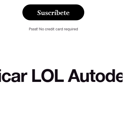
Suscríbete
Pssst! No credit card required
OL Autodefensa c