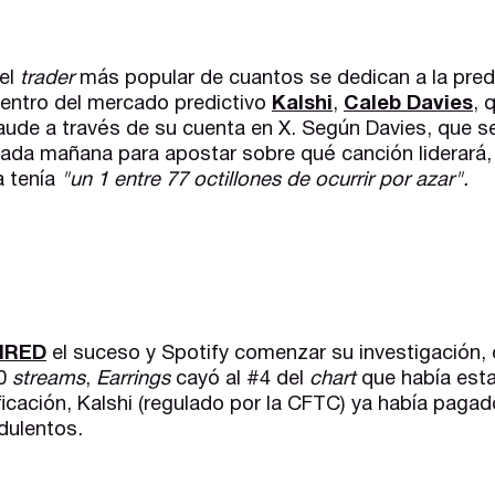
 el
trader
más popular de cuantos se dedican a la pre
dentro del mercado predictivo
Kalshi
,
Caleb Davies
, 
raude a través de su cuenta en X. Según Davies, que s
ada mañana para apostar sobre qué canción liderará, 
a tenía
"un 1 entre 77 octillones de ocurrir por azar".
WIRED
el suceso y Spotify comenzar su investigación, 
00
streams
,
Earrings
cayó al #4 del
chart
que había est
ificación, Kalshi (regulado por la CFTC) ya había paga
dulentos.