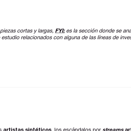
 piezas cortas y largas,
FYI:
es la sección donde se ana
 estudio relacionados con alguna de las líneas de inve
os
artistas sintéticos
, los escándalos por
streams
art