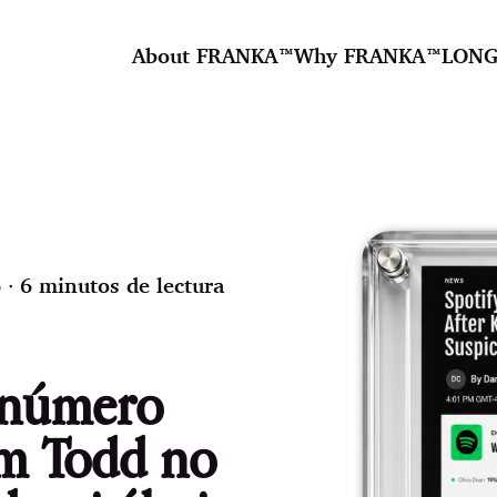
About FRANKA™️
Why FRANKA™️
LONG
 ∙ 6 minutos de lectura
r número
m Todd no