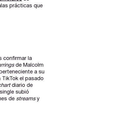
las prácticas que
s confirmar la
rrings
de Malcolm
perteneciente a su
n TikTok el pasado
chart
diario de
single subió
ones de
streams
y