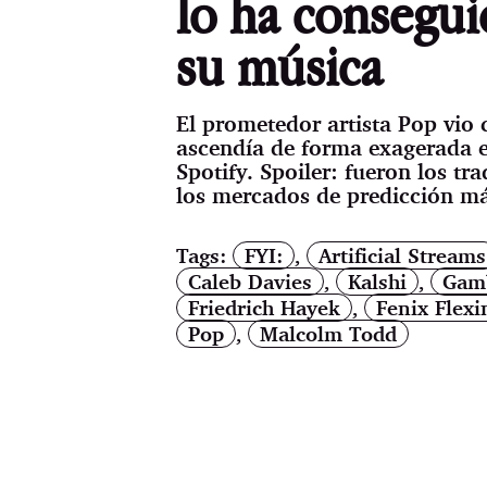
lo ha conseguid
su música
El prometedor artista Pop vio 
ascendía de forma exagerada e
Spotify. Spoiler: fueron los tr
los mercados de predicción m
Tags:
FYI:
,
Artificial Streams
Caleb Davies
,
Kalshi
,
Gam
Friedrich Hayek
,
Fenix Flexi
Pop
,
Malcolm Todd