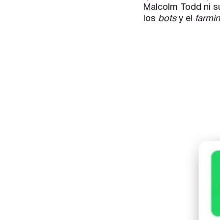
Malcolm Todd ni s
los
bots
y el
farmi