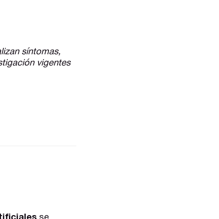
lizan síntomas,
stigación vigentes
ificiales
se