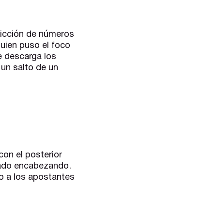
dicción de números
quien puso el foco
e descarga los
un salto de un
con el posterior
ado encabezando.
do a los apostantes