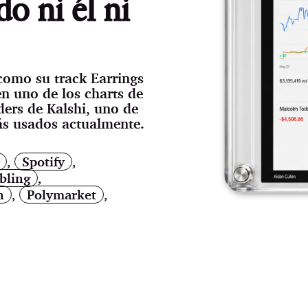
o ni él ni
como su track Earrings
n uno de los charts de
aders de Kalshi, uno de
ás usados actualmente.
,
Spotify
,
bling
,
n
,
Polymarket
,