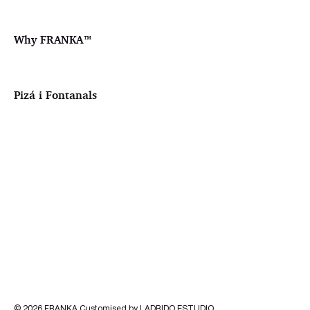
Why FRANKA™️
Pizá i Fontanals
© 2026
FRANKA
.Customised by
LADRIDO ESTUDIO
.