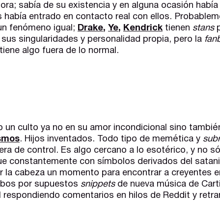
hora; sabía de su existencia y en alguna ocasión habí
 había entrado en contacto real con ellos. Probablem
un fenómeno igual;
Drake
,
Ye
,
Kendrick
tienen
stans
p
 sus singularidades y personalidad propia, pero la
fan
ene algo fuera de lo normal.
n culto ya no en su amor incondicional sino también 
ismos
. Hijos inventados. Todo tipo de memética y
subr
a de control. Es algo cercano a lo esotérico, y no só
gue constantemente con símbolos derivados del satan
r la cabeza un momento para encontrar a creyentes en
ribos por supuestos
snippets
de nueva música de Cart
l respondiendo comentarios en hilos de Reddit y retr