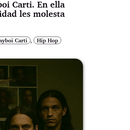
i Carti. En ella
idad les molesta
ayboi Carti
,
Hip Hop