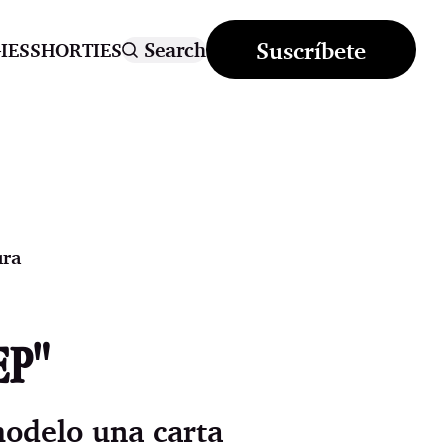
Suscríbete
Search
IES
SHORTIES
ura
EP"
modelo una carta