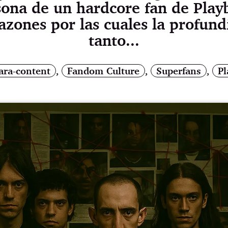
ona de un hardcore fan de Playbo
razones por las cuales la profund
tanto...
ara-content
,
Fandom Culture
,
Superfans
,
Pl