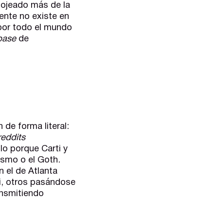
a ojeado más de la
ente no existe en
or todo el mundo
base
de
de forma literal:
eddits
lo porque Carti y
ismo o el Goth.
 el de Atlanta
i, otros pasándose
ansmitiendo