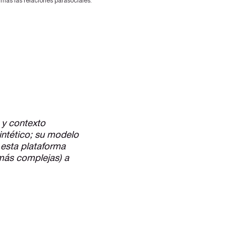
ás las relaciones parasociales.
n y contexto
sintético; su modelo
 esta plataforma
 más complejas) a