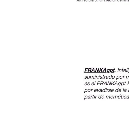
Así recibieron una legión de fan
FRANKAgpt
, inte
suministrado por mí
es el FRANKAgpt H
por evadirse de la
partir de memética