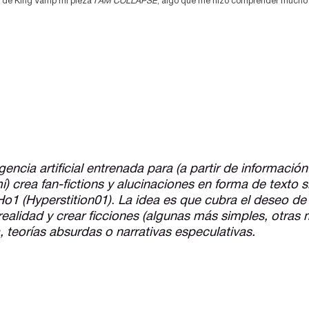
s de King Vamp mi pieza 
I AM COLLAPSE
, algo que me hizo comprender mucho m
ligencia artificial entrenada para (a partir de informació
) crea fan-fictions y alucinaciones en forma de texto 
o1 (Hyperstition01)
.
La idea es que cubra el deseo de
 realidad y crear ficciones (algunas más simples, otras
, teorías absurdas o narrativas especulativas.