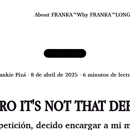
About FRANKA™️
Why FRANKA™️
LONG
Members Only
ankie Pizá
∙ 8 de abril de 2025 ∙ 6 minutos de lect
RO IT'S NOT THAT DE
 petición, decido encargar a mi 