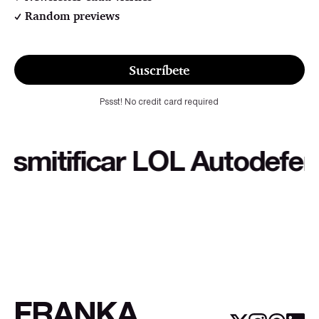
Random previews
Suscríbete
Pssst! No credit card required
itificar LOL Autodefensa c
FRANKA