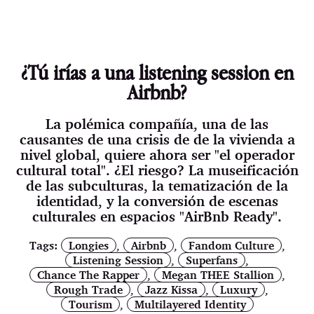
¿Tú irías a una listening session en
Airbnb?
La polémica compañía, una de las
causantes de una crisis de de la vivienda a
nivel global, quiere ahora ser "el operador
cultural total". ¿El riesgo? La museificación
de las subculturas, la tematización de la
identidad, y la conversión de escenas
culturales en espacios "AirBnb Ready".
Tags:
Longies
,
Airbnb
,
Fandom Culture
,
Listening Session
,
Superfans
,
Chance The Rapper
,
Megan THEE Stallion
,
Rough Trade
,
Jazz Kissa
,
Luxury
,
Tourism
,
Multilayered Identity