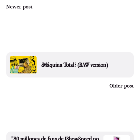
Newer post
¿Máquina Total? (RAW version)
Older post
"80 millones de fans de IShowSpeed no