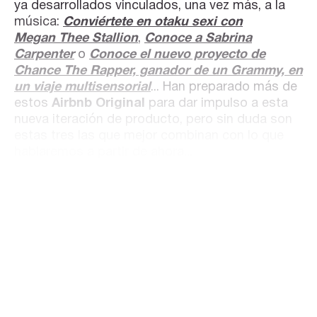
ya desarrollados vinculados, una vez más, a la
música:
Conviértete en otaku sexi con
Megan Thee Stallion
,
Conoce a Sabrina
Carpenter
o
Conoce el nuevo proyecto de
Chance The Rapper, ganador de un Grammy, en
un viaje multisensorial
... Han preparado más de
estos
Airbnb Original
para dar impulso a esta
nueva iteración de producto, pero sin duda son
estas tres las que mejor combinan con lo que
hablaremos a partir de ahora...