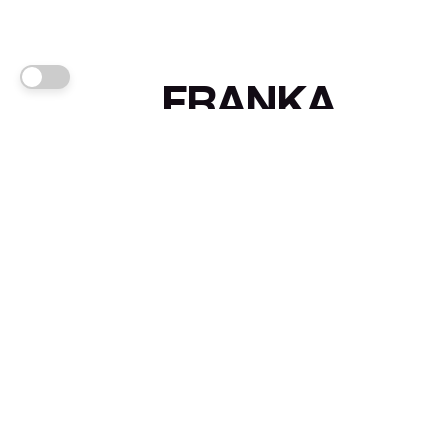
FRANKA
Links
Sign up
About FRANKA™️
Why FRANKA™️
Pizá i Fontanals