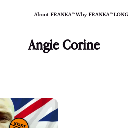
About FRANKA™️
Why FRANKA™️
LONG
Angie Corine