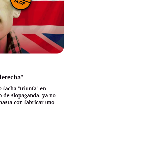
derecha"
 facha "triunfa" en
o de slopaganda, ya no
 basta con fabricar uno