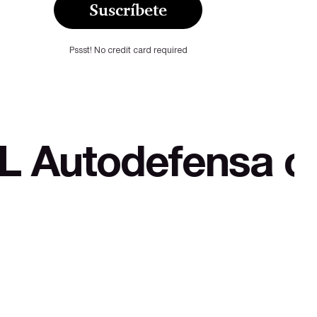
Suscríbete
Pssst! No credit card required
fensa cultural y