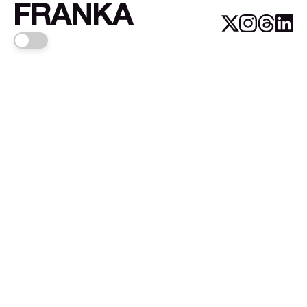
FRANKA
Links
Sign up
About FRANKA™️
Why FRANKA™️
Pizá i Fontanals
© 2026
FRANKA
.Customised by
LADRIDO ESTUDIO
.