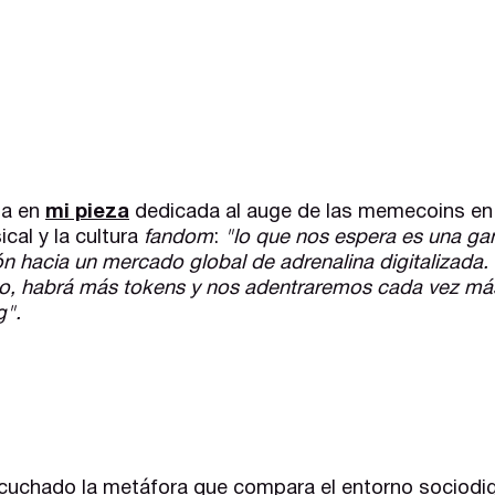
ba en
mi pieza
dedicada al auge de las memecoins en
ical y la cultura
fandom
:
"lo que nos espera es una gam
ión hacia un mercado global de adrenalina digitalizada
co, habrá más tokens y nos adentraremos cada vez más
g".
chado la metáfora que compara el entorno sociodigi