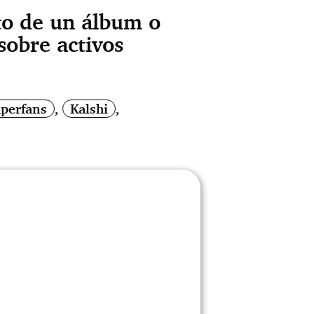
to de un álbum o
sobre activos
perfans
,
Kalshi
,