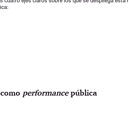
los cuatro ejes claros sobre los que se despliega esta
ica:
 como
performance
pública