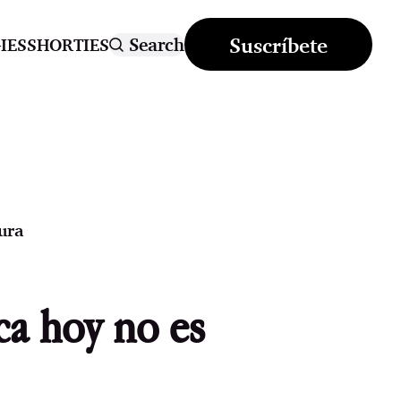
Suscríbete
Search
IES
SHORTIES
ura
ca hoy no es