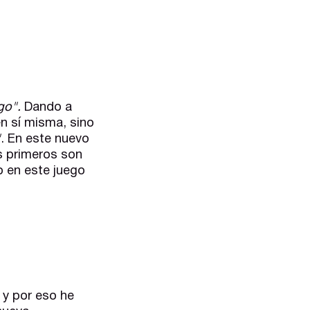
go".
Dando a
n sí misma, sino
"
. En este nuevo
os primeros son
o en este juego
 y por eso he