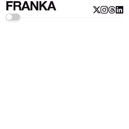
FRANKA
Links
Sign up
About FRANKA™️
Why FRANKA™️
Pizá i Fontanals
© 2026
FRANKA
.Customised by
LADRIDO ESTUDIO
.