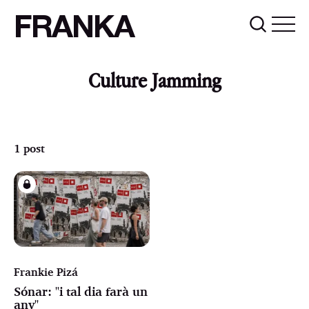
FRANKA
Culture Jamming
1 post
Frankie Pizá
Sónar: "i tal dia farà un
any"