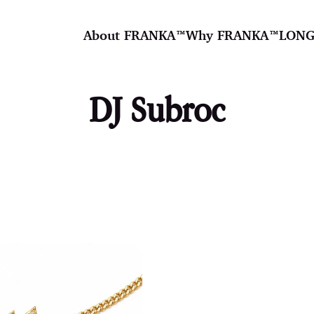
About FRANKA™️
Why FRANKA™️
LONG
DJ Subroc