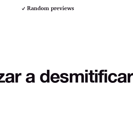
Random previews
smitificar LOL Au