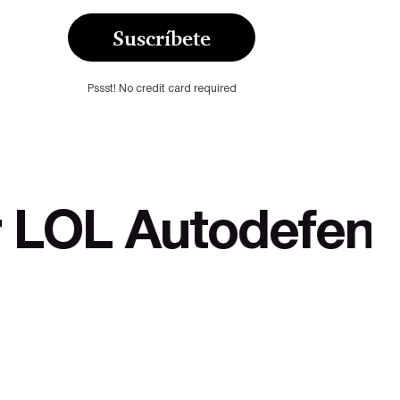
Suscríbete
Pssst! No credit card required
todefensa cultur