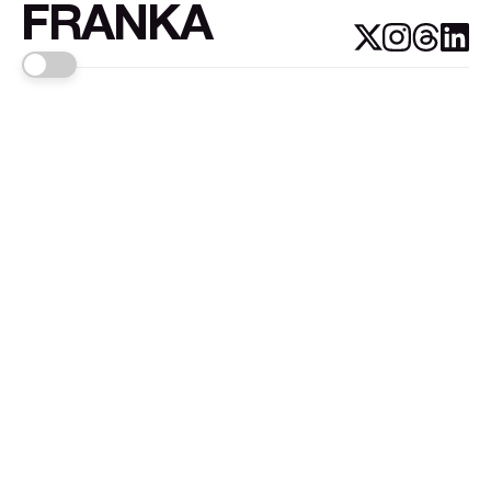
FRANKA
Links
Sign up
About FRANKA™️
Why FRANKA™️
Pizá i Fontanals
© 2026
FRANKA
.Customised by
LADRIDO ESTUDIO
.