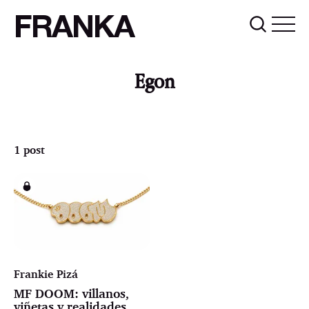
FRANKA
Egon
1 post
Frankie Pizá
MF DOOM: villanos,
viñetas y realidades