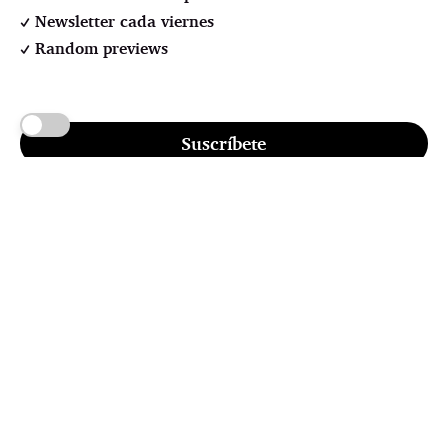
Newsletter cada viernes
Random previews
Suscríbete
Pssst! No credit card required
r LOL Autodefensa cultural