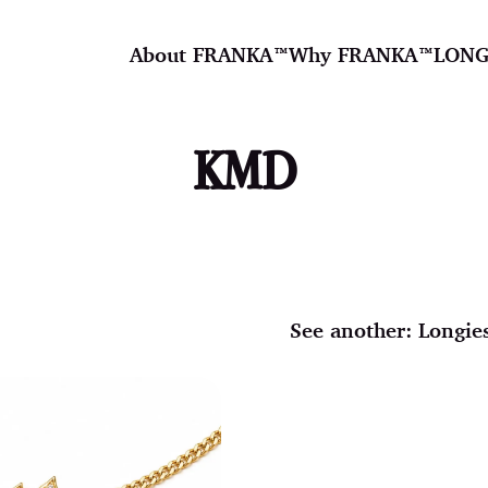
About FRANKA™️
Why FRANKA™️
LONG
KMD
See another:
Longie