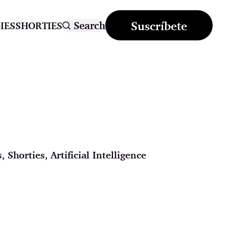
Suscríbete
Search
IES
SHORTIES
s
,
Shorties
,
Artificial Intelligence