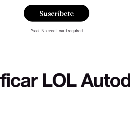
Suscríbete
Pssst! No credit card required
OL Autodefensa cu