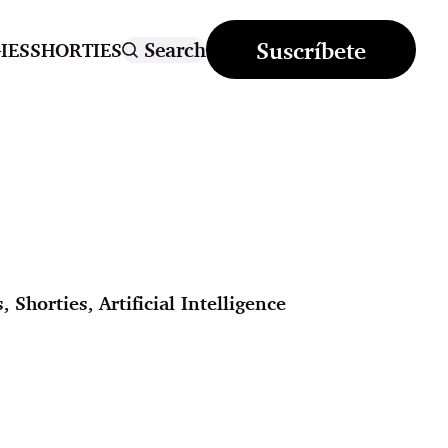
Suscríbete
Search
IES
SHORTIES
s
,
Shorties
,
Artificial Intelligence