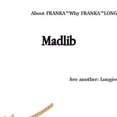
About FRANKA™️
Why FRANKA™️
LONG
Madlib
See another:
Longie