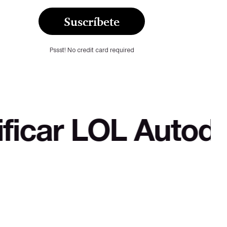
Suscríbete
Pssst! No credit card required
OL Autodefensa cu