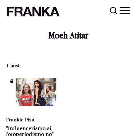
FRANKA
Moeh Atitar
1 post
Frankie Pizá
"Influencerismo sí,
fotoperiodismo no"